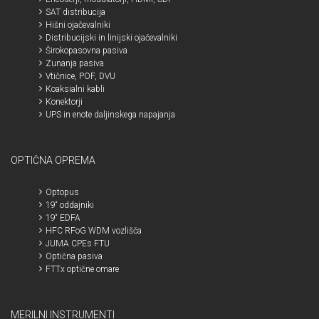
SAT distribucija
Hišni ojačevalniki
Distribucijski in linijski ojačevalniki
Širokopasovna pasiva
Zunanja pasiva
Vtičnice, POF, DVU
Koaksialni kabli
Konektorji
UPS in enote daljinskega napajanja
OPTIČNA OPREMA
Optopus
19“ oddajniki
19“ EDFA
HFC RFoG WDM vozlišča
JUMA CPEs FTU
Optična pasiva
FTTx optične omare
MERILNI INSTRUMENTI