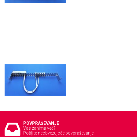
POVPRAŠEVANJE
Vas zanima več?
Pošljite neobvezujoče povpraševanje.