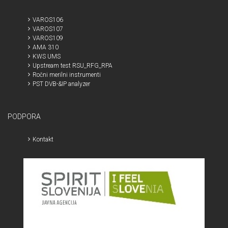
VAROS106
VAROS107
VAROS109
AMA 310
KWS UMS
Upstream test RSU_RFG_RPA
Ročni merilni instrumenti
PST DVB-&IP analyzer
PODPORA
Kontakt