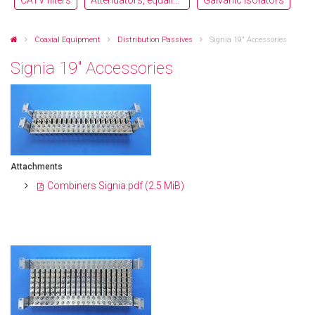
CATV filters
Attenuators, equalizers
Galvanic Isolators
Coaxial Equipment
Distribution Passives
Signia 19″ Accessories
Signia 19″ Accessories
Attachments
Combiners Signia.pdf
(2.5 MiB)