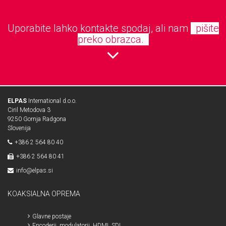
Uporabite lahko kontakte spodaj, ali nam
pišite
preko obrazca.
ELPAS
International d.o.o.
Ciril Metodova 3
9250 Gornja Radgona
Slovenija
+386 2 564 80 40
+386 2 564 80 41
info@elpas.si
KOAKSIALNA OPREMA
Glavne postaje
Encoderji, modulatorji, HDMI, SDI