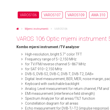
VAROS106
VAROS107
VAROS109
AMA 310
Mjerni instrumenti
VAROS106
VAROS 106 Optic mjerni instrument 5
Kombo mjerni instrument /TV analyzer
High-resolution, bright 5.7″ color TFT
Frequency range of 5–2,150 MHz
for TV/FM/reverse channel 5–867 MHz
for SAT 910–2,150 MHz
DVB-S, DVB-S2, DVB-C, DVB-T, DVB-T2, DAB+
Digital: level measurement, BER, MER, noise margin, pac
Keyboard with switchable backlight
Analog: Level measurement for return channel, FM and
EMI measurement (interference field strength)
Spectrum Analyzer for all areas/TILT function
Constellation diagram for all areas
Echo measurement for DVB-T/-T2 (impulse response)