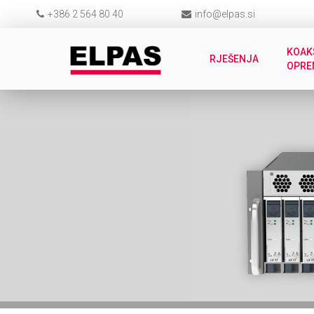
+386 2 564 80 40
info@elpas.si
KOAK
RJEŠENJA
OPRE