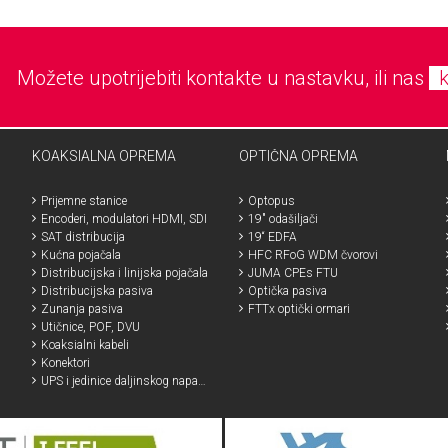
Možete upotrijebiti kontakte u nastavku, ili nas
KOAKSIALNA OPREMA
OPTIČNA OPREMA
Prijemne stanice
Optopus
Encoderi, modulatori HDMI, SDI
19" odašiljači
SAT distribucija
19“ EDFA
Kućna pojačala
HFC RFoG WDM čvorovi
Distribucijska i linijska pojačala
JUMA CPEs FTU
Distribucijska pasiva
Optička pasiva
Zunanja pasiva
FTTx optički ormari
Utičnice, POF, DVU
Koaksialni kabeli
Konektori
UPS i jedinice daljinskog napajanja