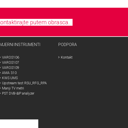
kontaktirajte putem obrasca.
MJERNI INSTRUMENTI
PODPORA
VAROS106
Kontakt
VAROS107
VAROS109
AMA 310
KWS UMS
Upstream test RSU_RFG_RPA
Manji TV metri
PST DVB-&IP analyzer