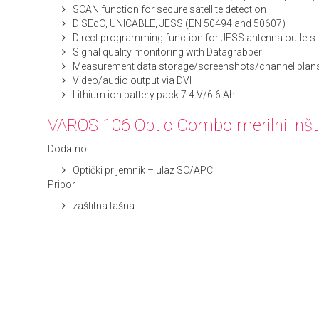
SCAN function for secure satellite detection
DiSEqC, UNICABLE, JESS (EN 50494 and 50607)
Direct programming function for JESS antenna outlets
Signal quality monitoring with Datagrabber
Measurement data storage/screenshots/channel plans 
Video/audio output via DVI
Lithium ion battery pack 7.4 V/6.6 Ah
VAROS 106 Optic Combo merilni inšt
Dodatno
Optički prijemnik – ulaz SC/APC
Pribor
zaštitna tašna