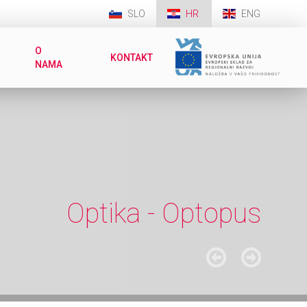
SLO
HR
ENG
O
KONTAKT
NAMA
Prijemne stanice