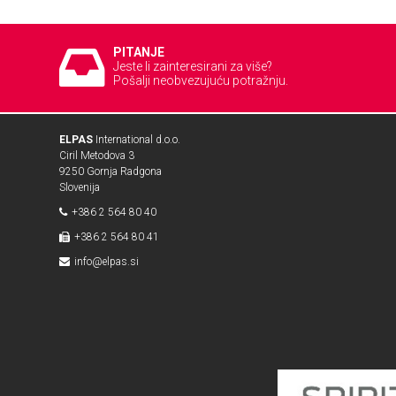
PITANJE
Jeste li zainteresirani za više?
Pošalji neobvezujuću potražnju.
ELPAS
International d.o.o.
Ciril Metodova 3
9250 Gornja Radgona
Slovenija
+386 2 564 80 40
+386 2 564 80 41
info@elpas.si