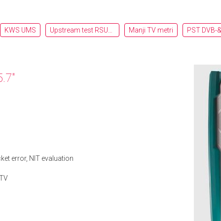
KWS UMS
Upstream test RSU_RFG_RPA
Manji TV metri
.7"
ket error, NIT evaluation
 TV