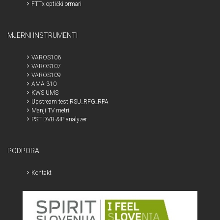
FTTx optički ormari
MJERNI INSTRUMENTI
VAROS106
VAROS107
VAROS109
AMA 310
KWS UMS
Upstream test RSU_RFG_RPA
Manji TV metri
PST DVB-&IP analyzer
PODPORA
Kontakt