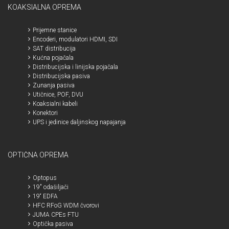
KOAKSIALNA OPREMA
Prijemne stanice
Encoderi, modulatori HDMI, SDI
SAT distribucija
Kućna pojačala
Distribucijska i linijska pojačala
Distribucijska pasiva
Zunanja pasiva
Utičnice, POF, DVU
Koaksialni kabeli
Konektori
UPS i jedinice daljinskog napajanja
OPTIČNA OPREMA
Optopus
19" odašiljači
19“ EDFA
HFC RFoG WDM čvorovi
JUMA CPEs FTU
Optička pasiva