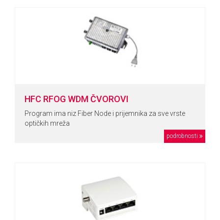
HFC RFOG WDM ČVOROVI
Program ima niz Fiber Node i prijemnika za sve vrste
optičkih mreža
podrobnosti