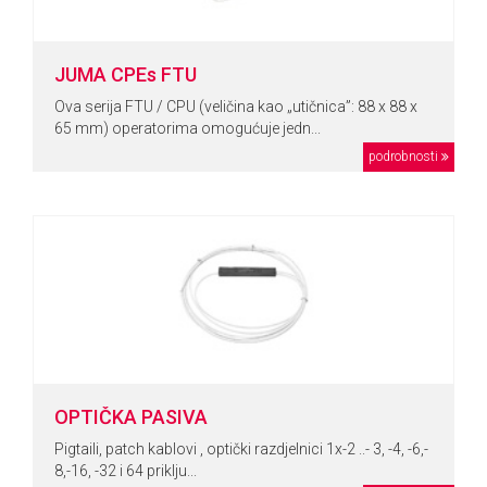
JUMA CPEs FTU
Ova serija FTU / CPU (veličina kao „utičnica”: 88 x 88 x
65 mm) operatorima omogućuje jedn...
podrobnosti
OPTIČKA PASIVA
Pigtaili, patch kablovi , optički razdjelnici 1x-2 ..- 3, -4, -6,-
8,-16, -32 i 64 priklju...