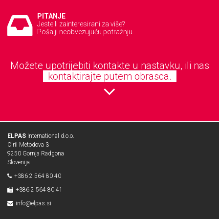
PITANJE
Jeste li zainteresirani za više?
Pošalji neobvezujuću potražnju.
Možete upotrijebiti kontakte u nastavku, ili nas
kontaktirajte putem obrasca.
ELPAS
International d.o.o.
Ciril Metodova 3
9250 Gornja Radgona
Slovenija
+386 2 564 80 40
+386 2 564 80 41
info@elpas.si