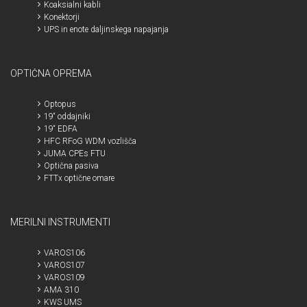
Koaksialni kabli
Konektorji
UPS in enote daljinskega napajanja
OPTIČNA OPREMA
Optopus
19“ oddajniki
19“ EDFA
HFC RFoG WDM vozlišča
JUMA CPEs FTU
Optična pasiva
FTTx optične omare
MERILNI INSTRUMENTI
VAROS106
VAROS107
VAROS109
AMA 310
KWS UMS