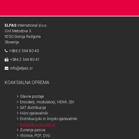
ELPAS
International d.o.o.
Ciril Metodova 3
9250 Gornja Radgona
Slovenija
+386 2 564 80 40
+386 2 564 80 41
info@elpas.si
KOAKSIALNA OPREMA
Glavne postaje
Encoderji, modulatorji, HDMI, SDI
SAT distribucija
Hišni ojačevalniki
Distribucijski in linijski ojačevalniki
Širokopasovna pasiva
Zunanja pasiva
Vtičnice, POF, DVU