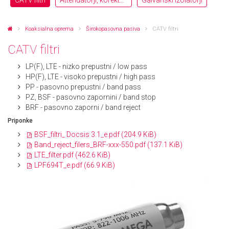
CATV filtri
Attenuatorji, korektorji
Galvanski izolatorji
Koaksialna oprema
Širokopasovna pasiva
CATV filtri
CATV filtri
LP(F), LTE - nizko prepustni / low pass
HP(F), LTE - visoko prepustni / high pass
PP - pasovno prepustni / band pass
PZ, BSF - pasovno zapornini / band stop
BRF - pasovno zaporni / band reject
Priponke
BSF_filtri_ Docsis 3.1_e.pdf
(204.9 KiB)
Band_reject_filers_BRF-xxx-550.pdf
(137.1 KiB)
LTE_filter.pdf
(462.6 KiB)
LPF694T_e.pdf
(66.9 KiB)